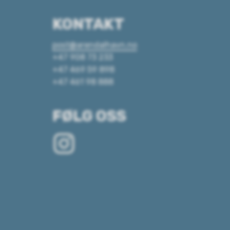
KONTAKT
post@arendalhavn.no
+47 908 73 233
+47 469 59 898
+47 461 98 888
FØLG OSS