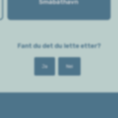
Småbåthavn
Fant du det du lette etter?
Ja
Nei