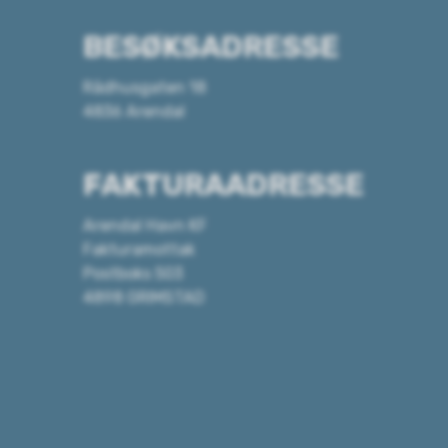
BESØKSADRESSE
Rådhusgaten 18
4836 Arendal
FAKTURAADRESSE
Arendal Havn KF
Fakturamottak
Postboks 503
4898 GRIMSTAD