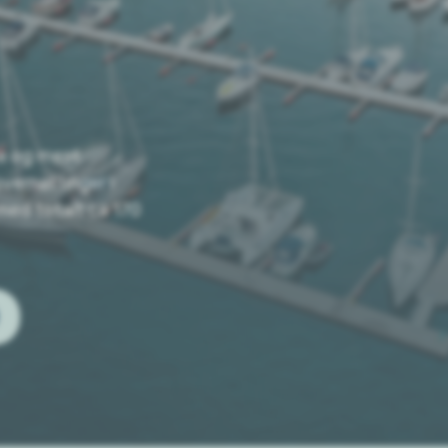
te og mest
ernattinger i
med totalt ca 170