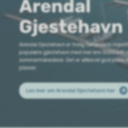
Arendal
Gjestehavn
Arendal Gjestehavn er trolig Sørlandets størs
populære gjestehavn med mer enn 5000 båt ov
sommermånedene. Det er allikevel god plass, 
plasser.
Les mer om Arendal Gjestehavn her