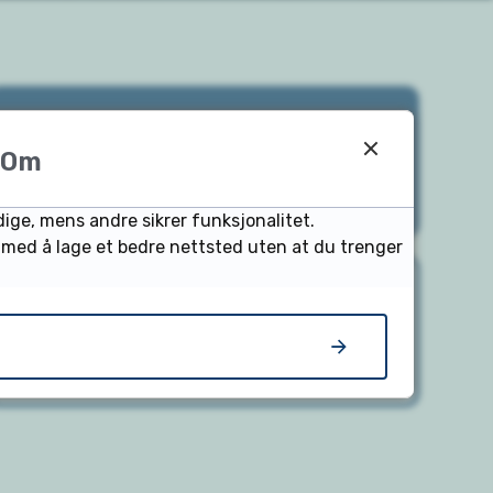
Priser og
Om
Åpningstider
dige, mens andre sikrer funksjonalitet.
s med å lage et bedre nettsted uten at du trenger
GoTo Arendal